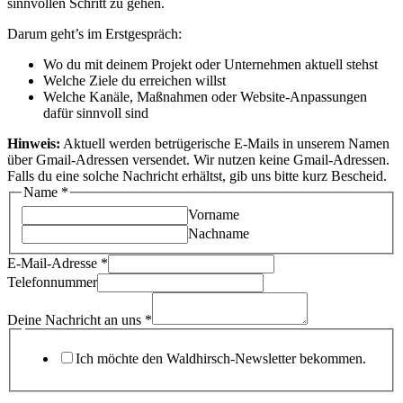
sinnvollen Schritt zu gehen.
Darum geht’s im Erstgespräch:
Wo du mit deinem Projekt oder Unternehmen aktuell stehst
Welche Ziele du erreichen willst
Welche Kanäle, Maßnahmen oder Website-Anpassungen
dafür sinnvoll sind
Hinweis:
Aktuell werden betrügerische E-Mails in unserem Namen
über Gmail-Adressen versendet. Wir nutzen keine Gmail-Adressen.
Falls du eine solche Nachricht erhältst, gib uns bitte kurz Bescheid.
Name
*
Vorname
Nachname
E-Mail-Adresse
*
Nachricht
Telefonnummer
Deine
uns
Deine Nachricht an uns
*
Ich möchte den Waldhirsch-Newsletter bekommen.