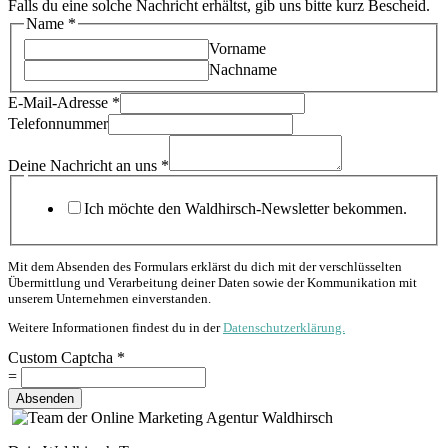
Falls du eine solche Nachricht erhältst, gib uns bitte kurz Bescheid.
Name
*
Vorname
Nachname
uns
E-Mail-Adresse
*
Custom
Telefonnummer
E-
Mail-
Deine Nachricht an uns
*
Adresse
Ich möchte den Waldhirsch-Newsletter bekommen.
Mit dem Absenden des Formulars erklärst du dich mit der verschlüsselten
Übermittlung und Verarbeitung deiner Daten sowie der Kommunikation mit
unserem Unternehmen einverstanden.
Weitere Informationen findest du in der
Datenschutzerklärung.
Custom Captcha
*
=
Absenden