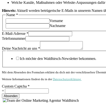
Welche Kanäle, Maßnahmen oder Website-Anpassungen dafür s
Hinweis:
Aktuell werden betrügerische E-Mails in unserem Namen über
Name
*
Vorname
Nachname
E-Mail-Adresse
*
Telefonnummer
Captcha
Custom
Deine Nachricht an uns
*
uns
Ich möchte den Waldhirsch-Newsletter bekommen.
Mit dem Absenden des Formulars erklärst du dich mit der verschlüsselten Über
Weitere Informationen findest du in der
Datenschutzerklärung.
Custom Captcha
*
=
Absenden