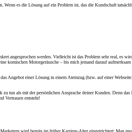
en. Wenn es die Lösung auf ein Problem ist, das die Kundschaft tatsächl
et angesprochen werden. Vielleicht ist das Problem sehr real, es wird
eine komischen Motorgeräusche – bis mich jemand darauf aufmerksam m
das Angebot einer Lösung in einem Atemzug (bzw. auf einer Webseite) 
stik zu tun als mit der persönlichen Ansprache deiner Kunden. Denn 
nd Vertrauen entsteht!
Marketern wird bereits im früher Karriere-Alter eingetrichtert: Man m