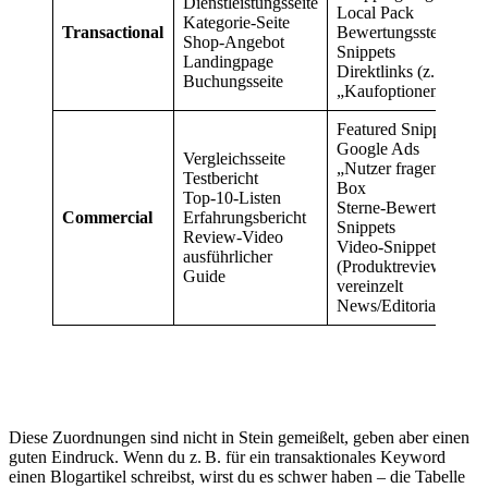
Dienstleistungsseite
Local Pack
Kategorie-Seite
Transactional
Bewertungssterne/Ri
Shop-Angebot
Snippets
Landingpage
Direktlinks (z. B.
Buchungsseite
„Kaufoptionen“)
Featured Snippet
Google Ads
Vergleichsseite
„Nutzer fragen auch“
Testbericht
Box
Top-10-Listen
Sterne-Bewertungen 
Commercial
Erfahrungsbericht
Snippets
Review-Video
Video-Snippets
ausführlicher
(Produktreviews)
Guide
vereinzelt
News/Editorials
Diese Zuordnungen sind nicht in Stein gemeißelt, geben aber einen
guten Eindruck. Wenn du z. B. für ein transaktionales Keyword
einen Blogartikel schreibst, wirst du es schwer haben – die Tabelle