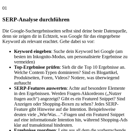
01
SERP-Analyse durchführen
Die Google-Suchergebnisseiten selbst sind deine beste Datenquelle,
denn sie zeigen dir in Echtzeit, was Google für das eingegebene
Keyword als relevant erachtet. Gehe dabei so vor:
Keyword eingeben
: Suche dein Keyword bei Google (am
besten im Inkognito-Modus, um personalisierte Ergebnisse zu
vermeiden)
Top-Ergebnisse prüfen
: Sieh dir die Top 10 Ergebnisse an.
Welche Content-Typen dominieren? Sind es Blogartikel,
Produktseiten, Foren, Videos? Notiere, was überwiegend
auftaucht
SERP-Features auswerten
: Achte auf besondere Elemente
in den Ergebnissen. Werden Fragen-Akkordeons („Nutzer
fragen auch“) angezeigt? Gibt es ein Featured Snippet? Sind
Anzeigen oder Shopping-Boxen zu sehen? Jedes SERP-
Feature gibt Hinweise auf die Intention. Beispielsweise
deuten viele „Wie/Was…“-Fragen und ein Featured Snippet
auf eine informationale Intention hin, während Shopping-Ads
klar auf transaktional hindeuten.
Ergebnisse zuordnen
: Leite aus all dem die vorherrschende