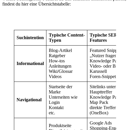
findest du hier eine Übersichtstabelle:
Typische Content-
Typische SERP-
Suchintention
Typen
Features
Blog-Artikel
Featured Snippet
Ratgeber
„Nutzer fragen auch“
How-tos
Knowledge Panel
Informational
Anleitungen
Video- oder Bilder-
Wiki/Glossar
Karussell
Videos
Foren-Snippets
Startseite der
Sitelinks unter dem
Marke
Haupttreffer
Unterseiten wie
Knowledge Panel
Navigational
Login
Map Pack
Kontakt
direkte Treffer
etc.
(OneBox)
Google Ads
Produktseite
Shopping-Ergebnisse