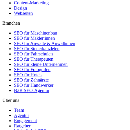
Content-Marketing
Design
Webseiten
Branchen
SEO für Maschinenbau
SEO für Makler:innen
SEO für Anwälte & Anwältinnen
SEO für Steuerkanzleien
SEO für Fahrschulen
SEO für Therapeuten
SEO für kleine Unternehmen
SEO für Fotografen
SEO für Hotels
SEO für Zahnärzte
SEO für Handwerker
B2B SEO-Agentur
Über uns
Team
Agentur
Engagement
Ratgeber