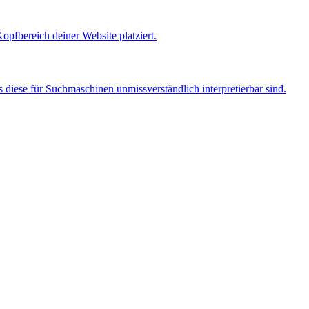
pfbereich deiner Website platziert.
ss diese für Suchmaschinen unmissverständlich interpretierbar sind.